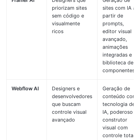
Framer AI
Designers que
Geração de
priorizam sites
sites com IA a
sem código e
partir de
visualmente
prompts,
ricos
editor visual
avançado,
animações
integradas e
biblioteca de
componentes
Webflow AI
Designers e
Geração de
desenvolvedores
conteúdo com
que buscam
tecnologia de
controle visual
IA, poderoso
avançado
construtor
visual com
controle total