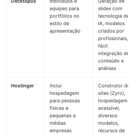
Decktopus
Indivíduos e
Geração de
equipes para
slides com
portfólios no
tecnologia de
estilo de
IA, modelos
apresentação
criados por
profissionais,
fácil
integração de
conteúdo e
análises
Hostinger
Inclui
Construtor de
hospedagem
sites (Zyro),
para pessoas
hospedagem
físicas e
acessível,
pequenas e
diversos
médias
modelos,
empresas
recursos de