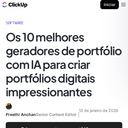
ClickUp Blogue
Iniciar
Ope
SOFTWARE
Os 10 melhores
geradores de portfólio
com IA para criar
portfólios digitais
impressionantes
10 de janeiro de 2026
Preethi Anchan
Senior Content Editor