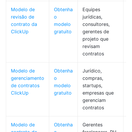
Modelo de
Obtenha
Equipes
R
revisão de
o
jurídicas,
c
contrato da
modelo
consultores,
a
ClickUp
gratuito
gerentes de
d
projeto que
c
revisam
contratos
Modelo de
Obtenha
Jurídico,
A
gerenciamento
o
compras,
d
de contratos
modelo
startups,
c
ClickUp
gratuito
empresas que
c
gerenciam
e
contratos
Modelo de
Obtenha
Gerentes
A