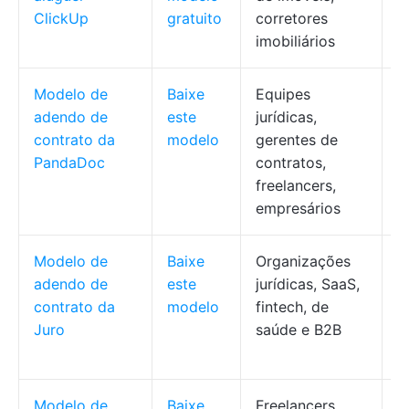
ClickUp
gratuito
corretores
imobiliários
Modelo de
Baixe
Equipes
E
adendo de
este
jurídicas,
e
contrato da
modelo
gerentes de
p
PandaDoc
contratos,
m
freelancers,
o
empresários
Modelo de
Baixe
Organizações
P
adendo de
este
jurídicas, SaaS,
d
contrato da
modelo
fintech, de
r
Juro
saúde e B2B
c
o
Modelo de
Baixe
Freelancers,
P