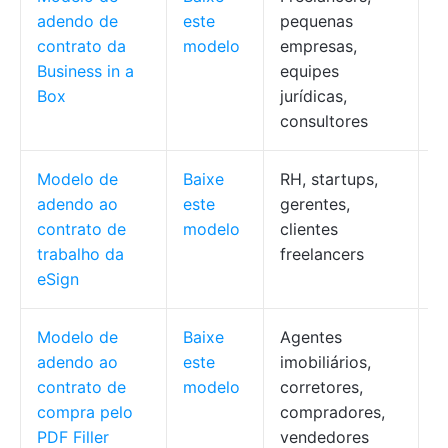
adendo de
este
pequenas
e
contrato da
modelo
empresas,
p
Business in a
equipes
e
Box
jurídicas,
consultores
Modelo de
Baixe
RH, startups,
C
adendo ao
este
gerentes,
a
contrato de
modelo
clientes
d
trabalho da
freelancers
a
eSign
l
Modelo de
Baixe
Agentes
A
adendo ao
este
imobiliários,
e
contrato de
modelo
corretores,
p
compra pelo
compradores,
a
PDF Filler
vendedores
d