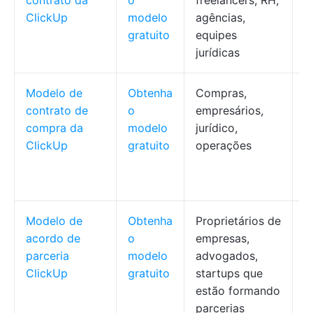
contrato da
o
freelancers, RH,
t
ClickUp
modelo
agências,
t
gratuito
equipes
a
jurídicas
a
Modelo de
Obtenha
Compras,
D
contrato de
o
empresários,
c
compra da
modelo
jurídico,
r
ClickUp
gratuito
operações
d
a
d
Modelo de
Obtenha
Proprietários de
C
acordo de
o
empresas,
t
parceria
modelo
advogados,
a
ClickUp
gratuito
startups que
t
estão formando
p
parcerias