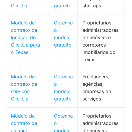
ClickUp
gratuito
startups
r
Modelo de
Obtenha
Proprietários,
I
contrato de
o
administradores
i
locação do
modelo
de imóveis e
a
ClickUp para
gratuito
corretores
d
o Texas
imobiliários do
a
Texas
c
Modelo de
Obtenha
Freelancers,
C
contrato de
o
agências,
e
serviços
modelo
empresas de
d
ClickUp
gratuito
serviços
Modelo de
Obtenha
Proprietários,
T
contrato de
o
administradores
r
aluguel
modelo
de imóveis,
c