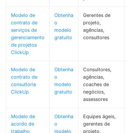
Modelo de
Obtenha
Gerentes de
D
contrato de
o
projeto,
e
serviços de
modelo
agências,
n
gerenciamento
gratuito
consultores
c
de projetos
ClickUp
Modelo de
Obtenha
Consultores,
D
contrato de
o
agências,
e
consultoria
modelo
coaches de
d
ClickUp
gratuito
negócios,
c
assessores
c
Modelo de
Obtenha
Equipes ágeis,
C
acordo de
o
gerentes de
r
trabalho
modelo
projeto,
c