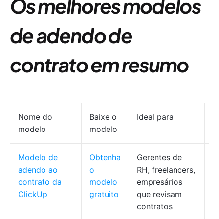
Os melhores modelos
de adendo de
contrato em resumo
Nome do
Baixe o
Ideal para
M
modelo
modelo
Modelo de
Obtenha
Gerentes de
A
adendo ao
o
RH, freelancers,
a
contrato da
modelo
empresários
e
ClickUp
gratuito
que revisam
p
contratos
c