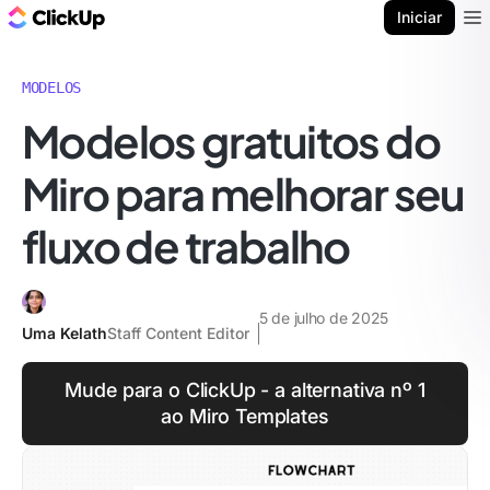
ClickUp Blogue
Iniciar
Ope
MODELOS
Modelos gratuitos do
Miro para melhorar seu
fluxo de trabalho
5 de julho de 2025
Uma Kelath
Staff Content Editor
Mude para o ClickUp - a alternativa nº 1
ao Miro Templates