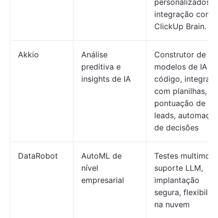
personalizados,
integração com 
ClickUp Brain.
Akkio
Análise
Construtor de
preditiva e
modelos de IA s
insights de IA
código, integraç
com planilhas,
pontuação de
leads, automaçã
de decisões
DataRobot
AutoML de
Testes multimode
nível
suporte LLM,
empresarial
implantação
segura, flexibilid
na nuvem