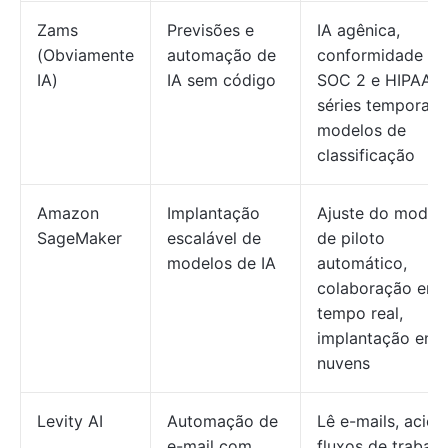
Zams
Previsões e
IA agênica,
(Obviamente
automação de
conformidade c
IA)
IA sem código
SOC 2 e HIPAA,
séries temporais
modelos de
classificação
Amazon
Implantação
Ajuste do model
SageMaker
escalável de
de piloto
modelos de IA
automático,
colaboração em
tempo real,
implantação entr
nuvens
Levity AI
Automação de
Lê e-mails, acion
e-mail com
fluxos de trabalh