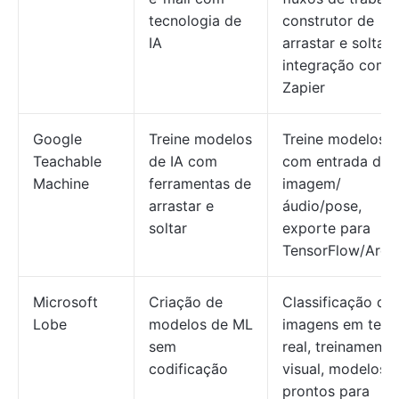
tecnologia de
construtor de
IA
arrastar e soltar,
integração com 
Zapier
Google
Treine modelos
Treine modelos
Teachable
de IA com
com entrada de
Machine
ferramentas de
imagem/
arrastar e
áudio/pose,
soltar
exporte para
TensorFlow/Ardu
Microsoft
Criação de
Classificação de
Lobe
modelos de ML
imagens em tem
sem
real, treinamento
codificação
visual, modelos
prontos para