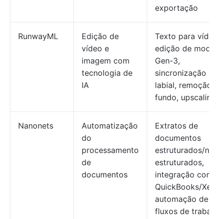
exportação
RunwayML
Edição de
Texto para vídeo
vídeo e
edição de model
imagem com
Gen-3,
tecnologia de
sincronização
IA
labial, remoção 
fundo, upscaling
Nanonets
Automatização
Extratos de
do
documentos
processamento
estruturados/não
de
estruturados,
documentos
integração com
QuickBooks/Xero
automação de
fluxos de trabalh