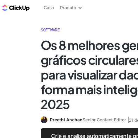
ClickUp Blogue
Casa
Produto
SOFTWARE
Os 8 melhores ge
gráficos circular
para visualizar d
forma mais inteli
2025
Preethi Anchan
Senior Content Editor
21 d
Crie e analise automaticamente g