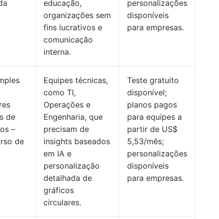
da
educação,
personalizações
organizações sem
disponíveis
fins lucrativos e
para empresas.
comunicação
interna.
imples
Equipes técnicas,
Teste gratuito
como TI,
disponível;
res
Operações e
planos pagos
is de
Engenharia, que
para equipes a
os –
precisam de
partir de US$
rso de
insights baseados
5,53/mês;
em IA e
personalizações
personalização
disponíveis
detalhada de
para empresas.
gráficos
circulares.