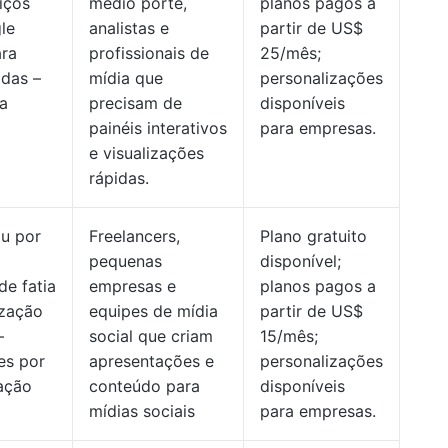
iços
médio porte,
planos pagos a
le
analistas e
partir de US$
ara
profissionais de
25/mês;
adas –
mídia que
personalizações
a
precisam de
disponíveis
painéis interativos
para empresas.
e visualizações
rápidas.
ou por
Freelancers,
Plano gratuito
pequenas
disponível;
de fatia
empresas e
planos pagos a
ização
equipes de mídia
partir de US$
–
social que criam
15/mês;
es por
apresentações e
personalizações
ração
conteúdo para
disponíveis
mídias sociais
para empresas.