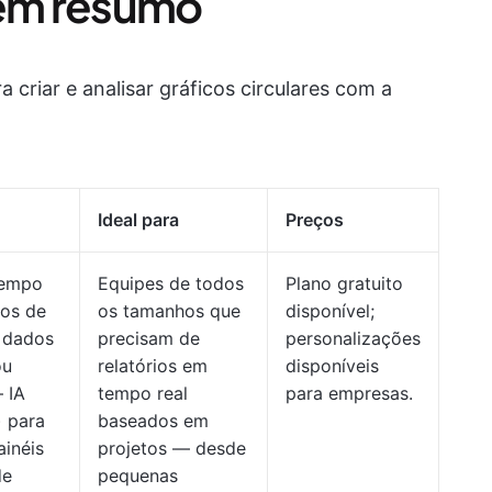
 em resumo
 criar e analisar gráficos circulares com a
Ideal para
Preços
tempo
Equipes de todos
Plano gratuito
dos de
os tamanhos que
disponível;
e dados
precisam de
personalizações
ou
relatórios em
disponíveis
 IA
tempo real
para empresas.
) para
baseados em
ainéis
projetos — desde
de
pequenas