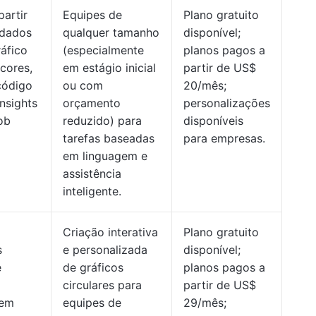
partir
Equipes de
Plano gratuito
 dados
qualquer tamanho
disponível;
áfico
(especialmente
planos pagos a
 cores,
em estágio inicial
partir de US$
código
ou com
20/mês;
nsights
orçamento
personalizações
ob
reduzido) para
disponíveis
tarefas baseadas
para empresas.
em linguagem e
assistência
inteligente.
Criação interativa
Plano gratuito
s
e personalizada
disponível;
e
de gráficos
planos pagos a
circulares para
partir de US$
 em
equipes de
29/mês;