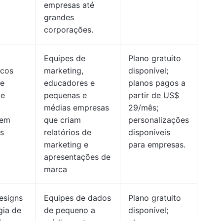
empresas até
grandes
corporações.
m
Equipes de
Plano gratuito
icos
marketing,
disponível;
de
educadores e
planos pagos a
de
pequenas e
partir de US$
médias empresas
29/mês;
 em
que criam
personalizações
s
relatórios de
disponíveis
marketing e
para empresas.
apresentações de
marca
esigns
Equipes de dados
Plano gratuito
gia de
de pequeno a
disponível;