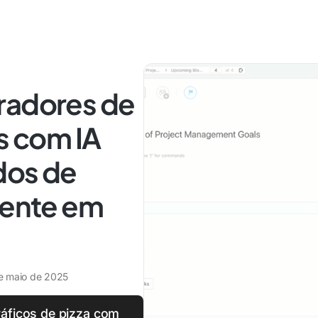
radores de
es com IA
ados de
gente em
e maio de 2025
ráficos de pizza com