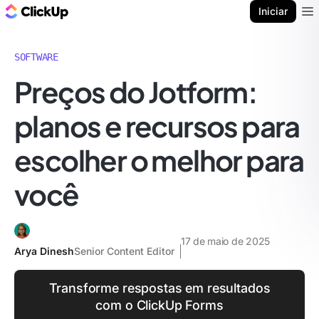
ClickUp Blogue
Iniciar
Ope
SOFTWARE
Preços do Jotform:
planos e recursos para
escolher o melhor para
você
17 de maio de 2025
Arya Dinesh
Senior Content Editor
Transforme respostas em resultados
com o ClickUp Forms