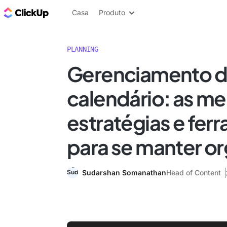
ClickUp Blogue
Casa
Produto
PLANNING
Gerenciamento 
calendário: as me
estratégias e fer
para se manter o
Sudarshan Somanathan
Head of Content