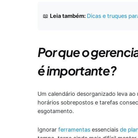
📖
Leia também:
Dicas e truques pa
Por que o gerenci
é importante?
Um calendário desorganizado leva ao
horários sobrepostos e tarefas consec
esgotamento.
Ignorar
ferramentas
essenciais
de pla