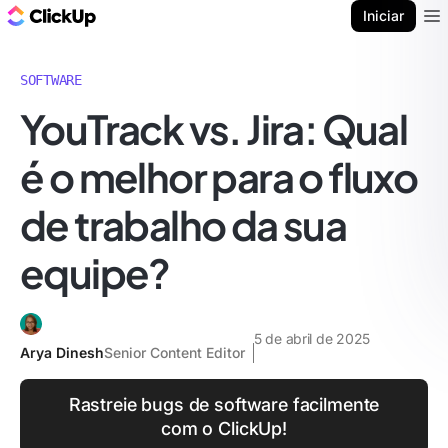
ClickUp Blogue
Iniciar
Ope
SOFTWARE
YouTrack vs. Jira: Qual
é o melhor para o fluxo
de trabalho da sua
equipe?
5 de abril de 2025
Arya Dinesh
Senior Content Editor
Rastreie bugs de software facilmente
com o ClickUp!