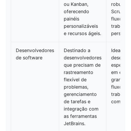
ou Kanban,
robusto 
oferecendo
Scrum, K
painéis
fluxos d
personalizáveis
trabalho
e recursos ágeis.
personal
Desenvolvedores
Destinado a
Ideal par
de software
desenvolvedores
desenvol
que precisam de
especial
rastreamento
em equi
flexível de
grandes
problemas,
fluxos d
gerenciamento
trabalho
de tarefas e
complex
integração com
as ferramentas
JetBrains.