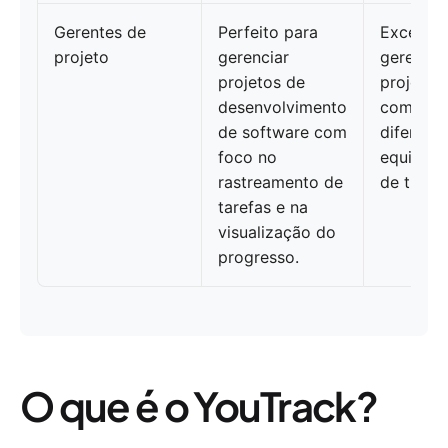
Gerentes de
Perfeito para
Excelent
projeto
gerenciar
gerencia
projetos de
projetos
desenvolvimento
complexo
de software com
diferent
foco no
equipes 
rastreamento de
de traba
tarefas e na
visualização do
progresso.
O que é o YouTrack?