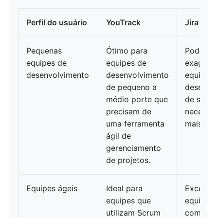
Perfil do usuário
YouTrack
Jira
Pequenas
Ótimo para
Pode se
equipes de
equipes de
exagero 
desenvolvimento
desenvolvimento
equipes 
de pequeno a
desenvo
médio porte que
de soft
precisam de
necessid
uma ferramenta
mais sim
ágil de
gerenciamento
de projetos.
Equipes ágeis
Ideal para
Excelent
equipes que
equipes 
utilizam Scrum
com sup