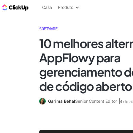
ClickUp Blogue
Casa
Produto
SOFTWARE
10 melhores alter
AppFlowy para
gerenciamento de
de código aberto
Garima Behal
Senior Content Editor
4 de a