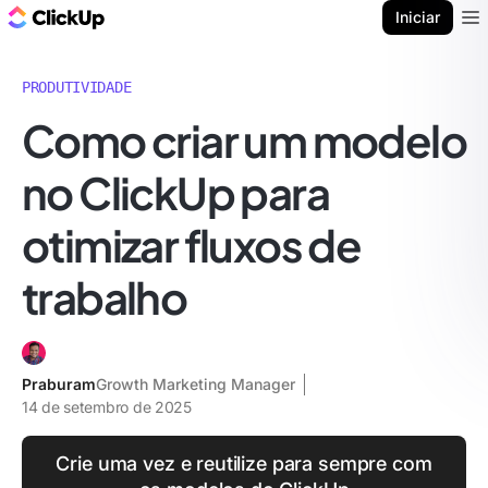
ClickUp Blogue
Iniciar
Ope
PRODUTIVIDADE
Como criar um modelo
no ClickUp para
otimizar fluxos de
trabalho
Praburam
Growth Marketing Manager
14 de setembro de 2025
Crie uma vez e reutilize para sempre com