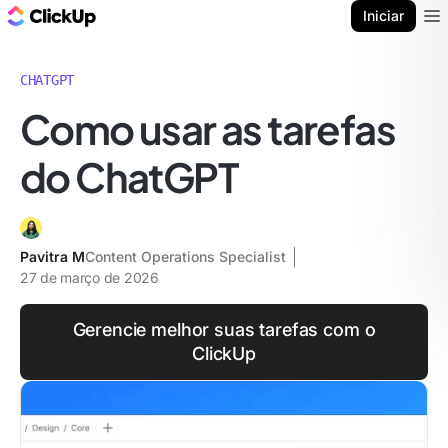
ClickUp Blogue
Iniciar
Ope
CHATGPT
Como usar as tarefas
do ChatGPT
Pavitra M
Content Operations Specialist
27 de março de 2026
Gerencie melhor suas tarefas com o
ClickUp