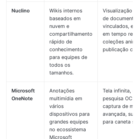
Nuclino
Wikis internos
Visualização gr
baseados em
de documento
nuvem e
vinculados, ed
compartilhamento
em tempo real,
rápido de
coleções aninh
conhecimento
publicação com
para equipes de
todos os
tamanhos.
Microsoft
Anotações
Tela infinita, e
OneNote
multimídia em
pesquisa OCR,
vários
captura de míd
dispositivos para
avançada, supo
grandes equipes
para caneta sty
no ecossistema
Microsoft