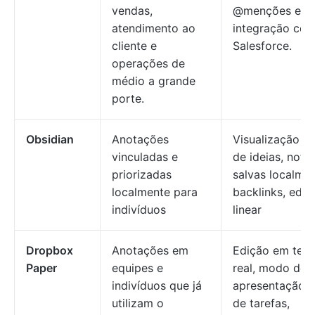
vendas,
@menções e
atendimento ao
integração co
cliente e
Salesforce.
operações de
médio a grande
porte.
Obsidian
Anotações
Visualização gr
vinculadas e
de ideias, nota
priorizadas
salvas localmen
localmente para
backlinks, edi
indivíduos
linear
Dropbox
Anotações em
Edição em tem
Paper
equipes e
real, modo de
indivíduos que já
apresentação, l
utilizam o
de tarefas,