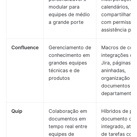
modular para
calendários, Ka
equipes de médio
compartilhame
a grande porte
com permissõe
assistência por
Confluence
Gerenciamento de
Macros de con
conhecimento em
integrações co
grandes equipes
Jira, páginas
técnicas e de
aninhadas,
produtos
organização d
documentos po
departamento
Quip
Colaboração em
Híbridos de pla
documentos em
documento com
tempo real entre
integrado, atri
equipes de
de tarefas com