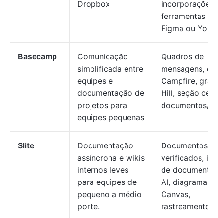
Dropbox
incorporações 
ferramentas c
Figma ou YouT
Basecamp
Comunicação
Quadros de
simplificada entre
mensagens, ch
equipes e
Campfire, gráf
documentação de
Hill, seção cent
projetos para
documentos/ar
equipes pequenas
Slite
Documentação
Documentos
assíncrona e wikis
verificados, ins
internos leves
de documentos
para equipes de
AI, diagramas
pequeno a médio
Canvas,
porte.
rastreamento d