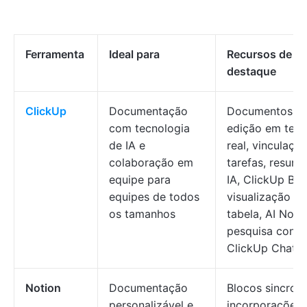
Ferramenta
Ideal para
Recursos de
destaque
ClickUp
Documentação
Documentos c
com tecnologia
edição em tem
de IA e
real, vinculaçã
colaboração em
tarefas, resum
equipe para
IA, ClickUp Brai
equipes de todos
visualização e
os tamanhos
tabela, AI Note
pesquisa conec
ClickUp Chat
Notion
Documentação
Blocos sincron
personalizável e
incorporações,