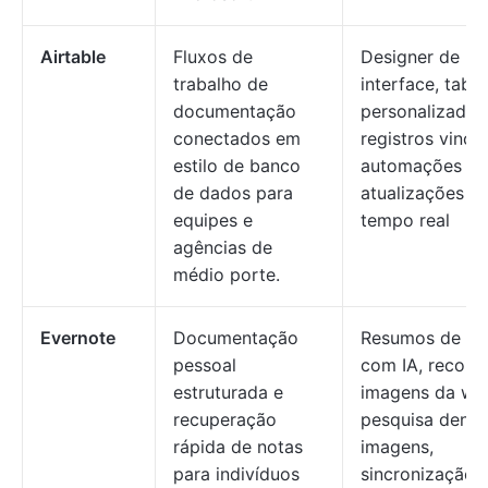
Airtable
Fluxos de
Designer de
trabalho de
interface, tabe
documentação
personalizadas
conectados em
registros vincu
estilo de banco
automações Air
de dados para
atualizações e
equipes e
tempo real
agências de
médio porte.
Evernote
Documentação
Resumos de no
pessoal
com IA, recort
estruturada e
imagens da we
recuperação
pesquisa dentr
rápida de notas
imagens,
para indivíduos
sincronização 