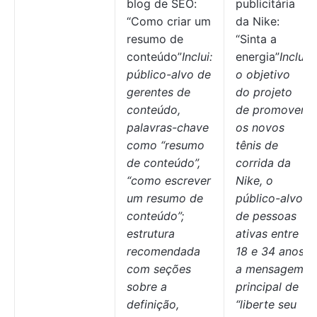
blog de SEO:
publicitária
“Como criar um
da Nike:
resumo de
“Sinta a
conteúdo”
Inclui:
energia”
Inclui
público-alvo de
o objetivo
gerentes de
do projeto
conteúdo,
de promover
palavras-chave
os novos
como “resumo
tênis de
de conteúdo”,
corrida da
“como escrever
Nike, o
um resumo de
público-alvo
conteúdo”;
de pessoas
estrutura
ativas entre
recomendada
18 e 34 anos,
com seções
a mensagem
sobre a
principal de
definição,
“liberte seu