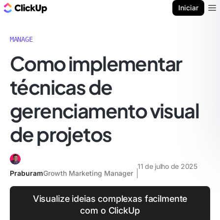
ClickUp Blogue
Iniciar
Ope
MANAGE
Como implementar
técnicas de
gerenciamento visual
de projetos
11 de julho de 2025
Praburam
Growth Marketing Manager
Visualize ideias complexas facilmente
com o ClickUp