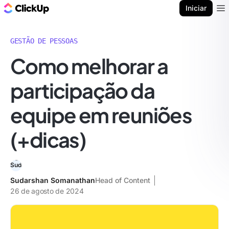
ClickUp Blogue
Iniciar
Ope
GESTÃO DE PESSOAS
Como melhorar a
participação da
equipe em reuniões
(+dicas)
Sudarshan Somanathan
Head of Content
26 de agosto de 2024