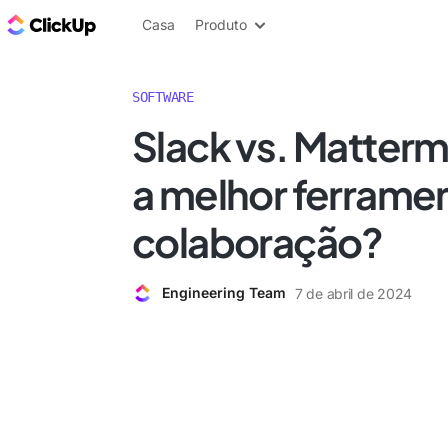
ClickUp Blogue
Casa
Produto
SOFTWARE
Slack vs. Matterm
a melhor ferrame
colaboração?
Engineering Team
7 de abril de 2024