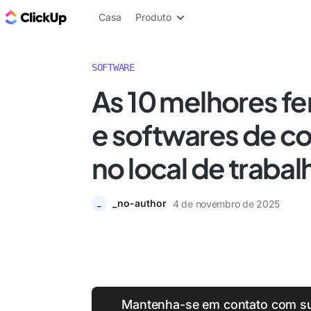
ClickUp Blogue
Casa
Produto
SOFTWARE
As 10 melhores f
e softwares de 
no local de traba
_no-author
4 de novembro de 2025
_
Mantenha-se em contato com su