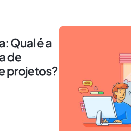
a: Qual é a
a de
 projetos?