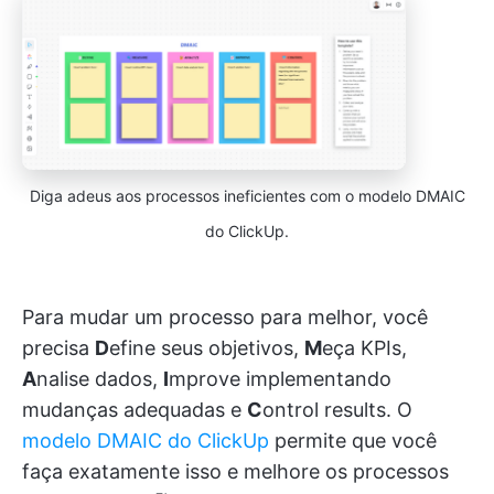
Diga adeus aos processos ineficientes com o modelo DMAIC
do ClickUp.
Para mudar um processo para melhor, você
precisa
D
efine seus objetivos,
M
eça KPIs,
A
nalise dados,
I
mprove implementando
mudanças adequadas e
C
ontrol results. O
modelo DMAIC do ClickUp
permite que você
faça exatamente isso e melhore os processos