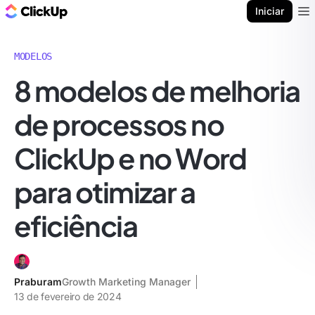
ClickUp Blogue
Iniciar
Ope
MODELOS
8 modelos de melhoria
de processos no
ClickUp e no Word
para otimizar a
eficiência
Praburam
Growth Marketing Manager
13 de fevereiro de 2024