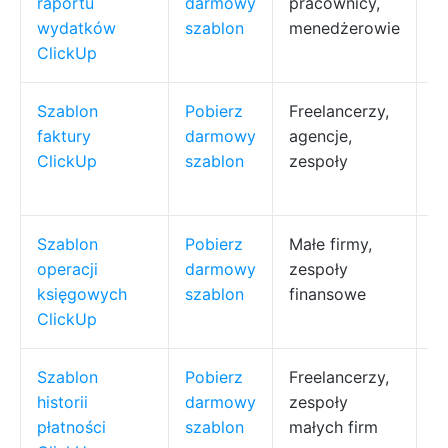
raportu
darmowy
pracownicy,
p
wydatków
szablon
menedżerowie
a
ClickUp
d
Szablon
Pobierz
Freelancerzy,
Śl
faktury
darmowy
agencje,
p
ClickUp
szablon
zespoły
s
k
Szablon
Pobierz
Małe firmy,
G
operacji
darmowy
zespoły
p
księgowych
szablon
finansowe
k
ClickUp
a
Szablon
Pobierz
Freelancerzy,
Re
historii
darmowy
zespoły
p
płatności
szablon
małych firm
ś