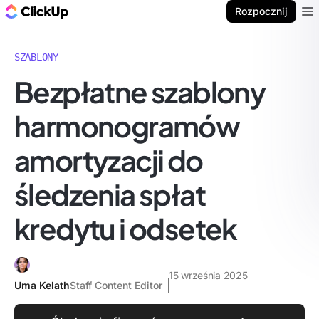
ClickUp Blog
Rozpocznij
Ope
SZABLONY
Bezpłatne szablony
harmonogramów
amortyzacji do
śledzenia spłat
kredytu i odsetek
15 września 2025
Uma Kelath
Staff Content Editor