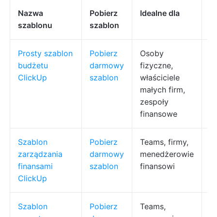
Nazwa
Pobierz
Idealne dla
N
szablonu
szablon
Prosty szablon
Pobierz
Osoby
Ś
budżetu
darmowy
fizyczne,
d
ClickUp
szablon
właściciele
p
małych firm,
s
zespoły
ś
finansowe
Szablon
Pobierz
Teams, firmy,
Śl
zarządzania
darmowy
menedżerowie
a
finansami
szablon
finansowi
p
ClickUp
Szablon
Pobierz
Teams,
R