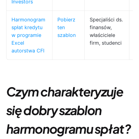
Investors
Harmonogram
Pobierz
Specjaliści ds.
P
spłat kredytu
ten
finansów,
r
w programie
szablon
właściciele
w
Excel
firm, studenci
autorstwa CFI
Czym charakteryzuje
się dobry szablon
harmonogramu spłat?