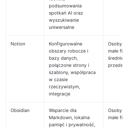
podsumowania
spotkań AI oraz
wyszukiwanie
uniwersalne
Notion
Konfigurowalne
Osoby pr
obszary robocze i
małe firm
bazy danych,
średnie
połączone strony i
przedsię
szablony, współpraca
w czasie
rzeczywistym,
integracje
Obsidian
Wsparcie dla
Osoby pr
Markdown, lokalna
małe fir
pamięć i prywatność,