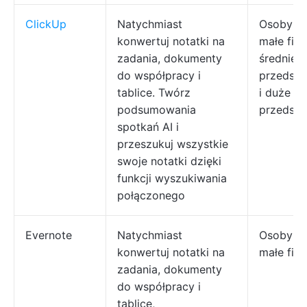
ClickUp
Natychmiast
Osoby pr
konwertuj notatki na
małe firm
zadania, dokumenty
średnie
do współpracy i
przedsię
tablice. Twórz
i duże
podsumowania
przedsię
spotkań AI i
przeszukuj wszystkie
swoje notatki dzięki
funkcji wyszukiwania
połączonego
Evernote
Natychmiast
Osoby pr
konwertuj notatki na
małe fir
zadania, dokumenty
do współpracy i
tablice,