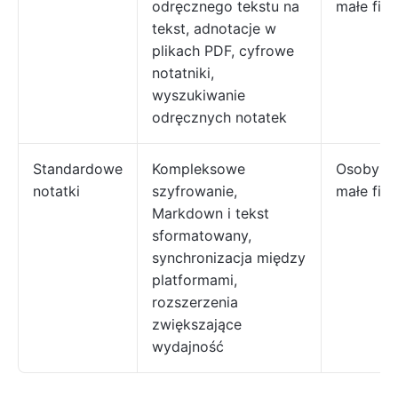
odręcznego tekstu na
małe fir
tekst, adnotacje w
plikach PDF, cyfrowe
notatniki,
wyszukiwanie
odręcznych notatek
Standardowe
Kompleksowe
Osoby pr
notatki
szyfrowanie,
małe fir
Markdown i tekst
sformatowany,
synchronizacja między
platformami,
rozszerzenia
zwiększające
wydajność