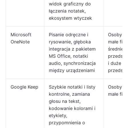
widok graficzny do
łączenia notatek,
ekosystem wtyczek
Microsoft
Pisanie odręczne i
Osoby pr
OneNote
rysowanie, głęboka
małe firm
integracja z pakietem
średnie
MS Office, notatki
przedsię
audio, synchronizacja
i duże
między urządzeniami
przedsię
Google Keep
Szybkie notatki i listy
Osoby pr
kontrolne, zamiana
małe fir
głosu na tekst,
kodowanie kolorami i
etykiety,
przypomnienia o