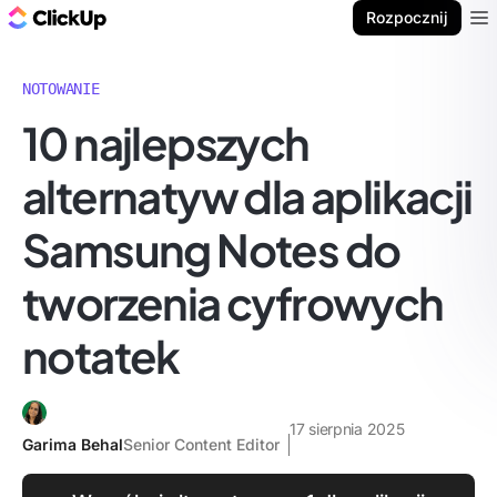
ClickUp Blog
Rozpocznij
Ope
NOTOWANIE
10 najlepszych
alternatyw dla aplikacji
Samsung Notes do
tworzenia cyfrowych
notatek
17 sierpnia 2025
Garima Behal
Senior Content Editor