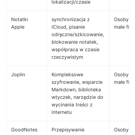
lokalizacji/czasie
Notatki
synchronizacja z
Osoby pr
Apple
iCloud, pisanie
małe fir
odręczne/szkicowanie,
blokowanie notatek,
współpraca w czasie
rzeczywistym
Joplin
Kompleksowe
Osoby pr
szyfrowanie, wsparcie
małe fir
Markdown, biblioteka
wtyczek, narzędzie do
wycinania treści z
internetu
GoodNotes
Przepisywanie
Osoby pr