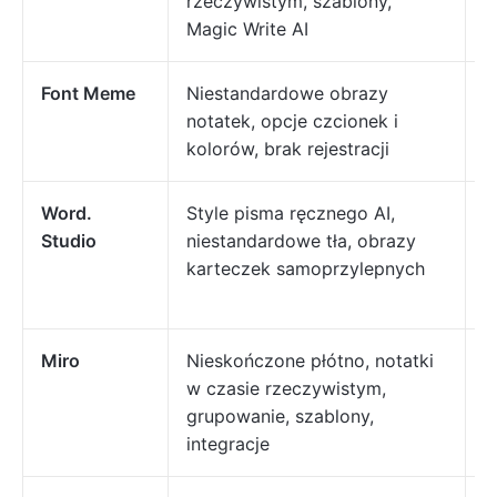
rzeczywistym, szablony,
z
Magic Write AI
p
Font Meme
Niestandardowe obrazy
P
notatek, opcje czcionek i
b
kolorów, brak rejestracji
n
Word.
Style pisma ręcznego AI,
P
Studio
niestandardowe tła, obrazy
n
karteczek samoprzylepnych
m
s
Miro
Nieskończone płótno, notatki
P
w czasie rzeczywistym,
z
grupowanie, szablony,
r
integracje
z