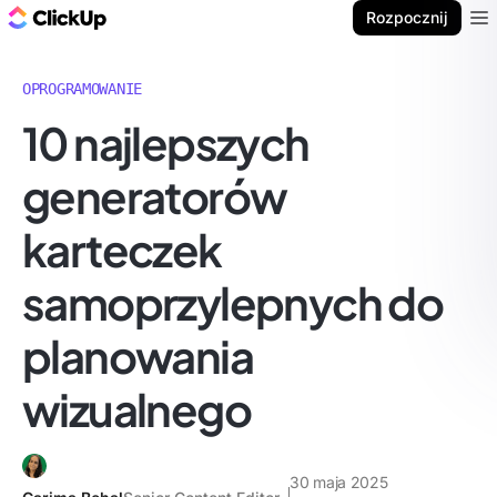
ClickUp Blog
Rozpocznij
Ope
OPROGRAMOWANIE
10 najlepszych
generatorów
karteczek
samoprzylepnych do
planowania
wizualnego
30 maja 2025