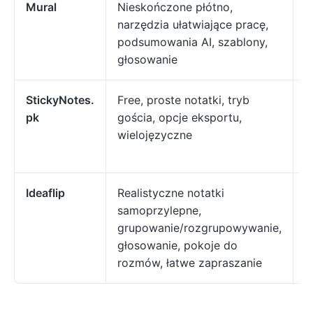
Mural
Nieskończone płótno,
W
narzędzia ułatwiające pracę,
p
podsumowania AI, szablony,
z
głosowanie
StickyNotes.
Free, proste notatki, tryb
O
pk
gościa, opcje eksportu,
n
wielojęzyczne
s
u
Ideaflip
Realistyczne notatki
M
samoprzylepne,
w
grupowanie/rozgrupowywanie,
b
głosowanie, pokoje do
rozmów, łatwe zapraszanie