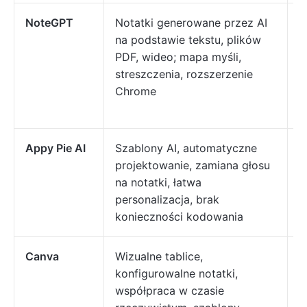
NoteGPT
Notatki generowane przez AI
S
na podstawie tekstu, plików
n
PDF, wideo; mapa myśli,
z
streszczenia, rozszerzenie
z
Chrome
t
t
Appy Pie AI
Szablony AI, automatyczne
O
projektowanie, zamiana głosu
n
na notatki, łatwa
p
personalizacja, brak
m
konieczności kodowania
s
Canva
Wizualne tablice,
K
konfigurowalne notatki,
z
współpraca w czasie
m