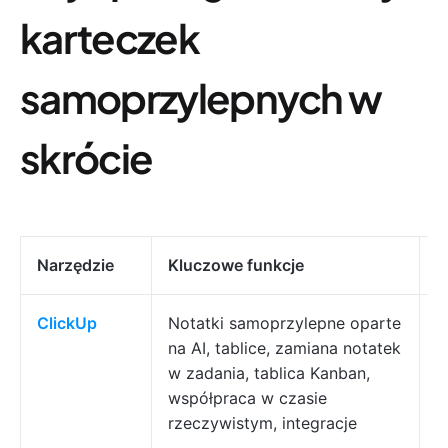
karteczek
samoprzylepnych w
skrócie
Narzędzie
Kluczowe funkcje
N
ClickUp
Notatki samoprzylepne oparte
D
na AI, tablice, zamiana notatek
o
w zadania, tablica Kanban,
i
współpraca w czasie
rzeczywistym, integracje