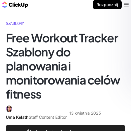
ClickUp Blog
Rozpocznij
Ope
SZABLONY
Free Workout Tracker
Szablony do
planowania i
monitorowania celów
fitness
13 kwietnia 2025
Uma Kelath
Staff Content Editor