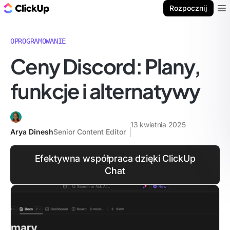
ClickUp Blog
Rozpocznij
Ope
OPROGRAMOWANIE
Ceny Discord: Plany,
funkcje i alternatywy
13 kwietnia 2025
Arya Dinesh
Senior Content Editor
Efektywna współpraca dzięki ClickUp
Chat