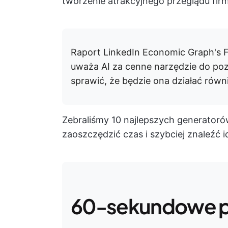
tworzenie atrakcyjnego przeglądu firm
Raport LinkedIn Economic Graph's F
uważa AI za cenne narzędzie do po
sprawić, że będzie ona działać rów
Zebraliśmy 10 najlepszych generatoró
zaoszczędzić czas i szybciej znaleźć 
60-sekundowe 