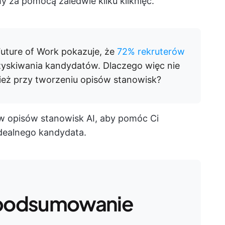
y za pomocą zaledwie kilku kliknięć.
uture of Work pokazuje, że
72% rekruterów
zyskiwania kandydatów. Dlaczego więc nie
nież przy tworzeniu opisów stanowisk?
w opisów stanowisk AI, aby pomóc Ci
idealnego kandydata.
podsumowanie