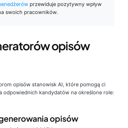
menedżerów
przewiduje pozytywny wpływ
 na swoich pracowników.
eneratorów opisów
torom opisów stanowisk AI, które pomogą ci
a odpowiednich kandydatów na określone role:
o generowania opisów