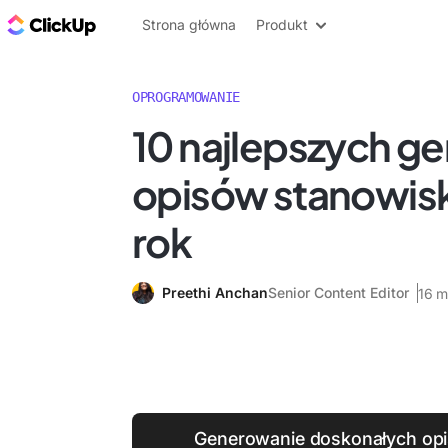
ClickUp Blog
Strona główna
Produkt
OPROGRAMOWANIE
10 najlepszych g
opisów stanowisk
rok
Preethi Anchan
Senior Content Editor
16 m
Generowanie doskonałych opi