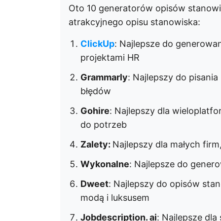
Oto 10 generatorów opisów stanowi
atrakcyjnego opisu stanowiska:
ClickUp
: Najlepsze do generowan
projektami HR
Grammarly
: Najlepszy do pisani
błędów
Gohire
: Najlepszy dla wielopla
do potrzeb
Zalety:
Najlepszy dla małych firm
Wykonalne
: Najlepsze do gener
Dweet
: Najlepszy do opisów sta
modą i luksusem
Jobdescription. ai
: Najlepsze dl