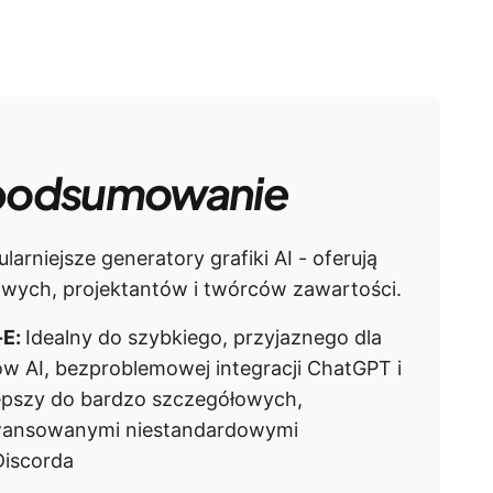
podsumowanie
arniejsze generatory grafiki AI - oferują
owych, projektantów i twórców zawartości.
-E:
Idealny do szybkiego, przyjaznego dla
 AI, bezproblemowej integracji ChatGPT i
epszy do bardzo szczegółowych,
aawansowanymi niestandardowymi
Discorda