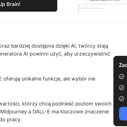
kUp Brain!
oraz bardziej dostępna dzięki AI, twórcy stają
eratora AI powinni użyć, aby urzeczywistnić
Zac
E oferują unikalne funkcje, ale wybór nie
wartości, którzy chcą podnieść poziom swoich
y Midjourney a DALL-E ma kluczowe znaczenie
do pracy.