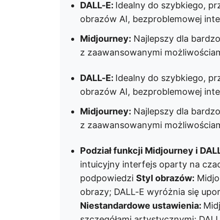
DALL-E:
Idealny do szybkiego, p
obrazów AI, bezproblemowej integ
Midjourney:
Najlepszy dla bardzo
z zaawansowanymi możliwościam
DALL-E:
Idealny do szybkiego, p
obrazów AI, bezproblemowej integ
Midjourney:
Najlepszy dla bardzo
z zaawansowanymi możliwościam
Podział funkcji Midjourney i DAL
intuicyjny interfejs oparty na cz
podpowiedzi
Styl obrazów:
Midjo
obrazy; DALL-E wyróżnia się upo
Niestandardowe ustawienia:
Mid
szczegółami artystycznymi; DALL