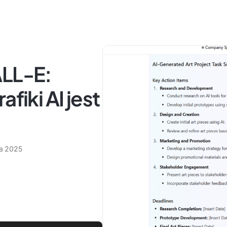
ALL-E:
fiki AI jest
a 2025