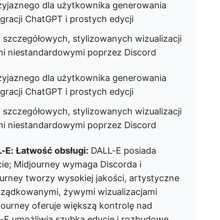
rzyjaznego dla użytkownika generowania
racji ChatGPT i prostych edycji
 szczegółowych, stylizowanych wizualizacji
i niestandardowymi poprzez Discord
rzyjaznego dla użytkownika generowania
racji ChatGPT i prostych edycji
 szczegółowych, stylizowanych wizualizacji
i niestandardowymi poprzez Discord
L-E:
Łatwość obsługi:
DALL-E posiada
acie; Midjourney wymaga Discorda i
urney tworzy wysokiej jakości, artystyczne
rządkowanymi, żywymi wizualizacjami
journey oferuje większą kontrolę nad
-E umożliwia szybką edycję i rozbudowę