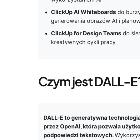
ClickUp AI Whiteboards
do burzy
generowania obrazów AI i plano
ClickUp for Design Teams
do śle
kreatywnych cykli pracy
Czym jest DALL-E
DALL-E to generatywna technologia 
przez OpenAI, która pozwala użyt
podpowiedzi tekstowych.
Wykorzys