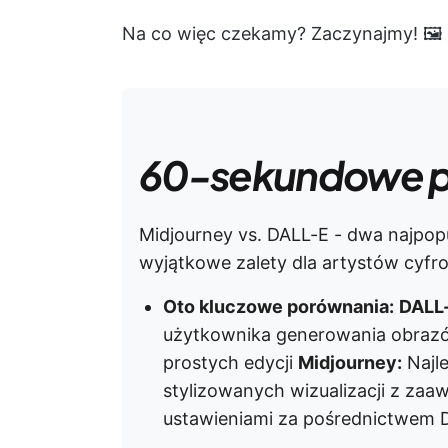
Na co więc czekamy? Zaczynajmy! 🖼️
60-sekundowe 
Midjourney vs. DALL-E - dwa najpopul
wyjątkowe zalety dla artystów cyfr
Oto kluczowe porównania:
DALL
użytkownika generowania obrazów
prostych edycji
Midjourney:
Najl
stylizowanych wizualizacji z z
ustawieniami za pośrednictwem 