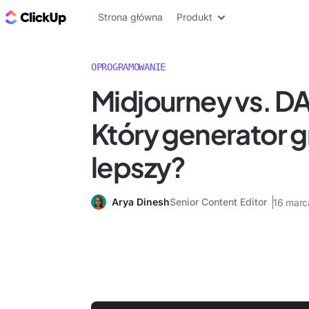
ClickUp Blog
Strona główna
Produkt
OPROGRAMOWANIE
Midjourney vs. D
Który generator gra
lepszy?
Arya Dinesh
Senior Content Editor
16 marc