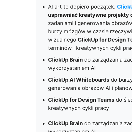
AI art to dopiero początek.
Click
usprawniać kreatywne projekty d
zadaniami i generowania obrazów
burzy mózgów w czasie rzeczywi
wizualnego
ClickUp for Design 
terminów i kreatywnych cykli pra
ClickUp Brain
do zarządzania zad
wykorzystaniem AI
ClickUp AI Whiteboards
do burzy
generowania obrazów AI i plano
ClickUp for Design Teams
do śle
kreatywnych cykli pracy
ClickUp Brain
do zarządzania zad
wykorzystaniem AI