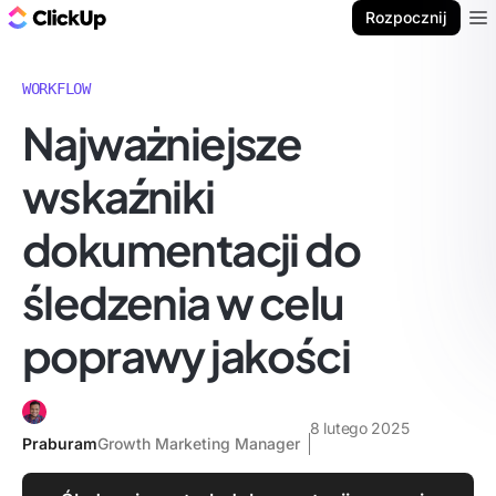
ClickUp Blog
Rozpocznij
Ope
WORKFLOW
Najważniejsze
wskaźniki
dokumentacji do
śledzenia w celu
poprawy jakości
8 lutego 2025
Praburam
Growth Marketing Manager