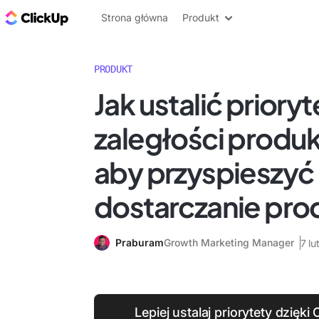
ClickUp Blog
Strona główna
Produkt
PRODUKT
Jak ustalić prioryt
zaległości produ
aby przyspieszyć
dostarczanie pr
Praburam
Growth Marketing Manager
7 l
Lepiej ustalaj priorytety dzięki