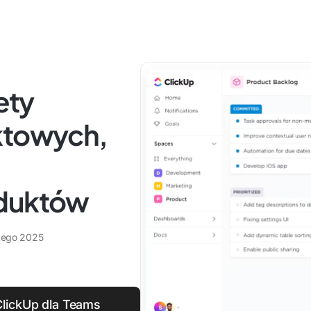
ety
ktowych,
oduktów
utego 2025
 ClickUp dla Teams