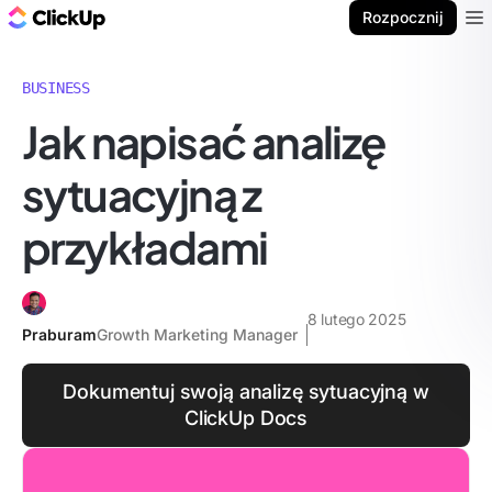
ClickUp Blog
Rozpocznij
Ope
BUSINESS
Jak napisać analizę
sytuacyjną z
przykładami
8 lutego 2025
Praburam
Growth Marketing Manager
Dokumentuj swoją analizę sytuacyjną w
ClickUp Docs