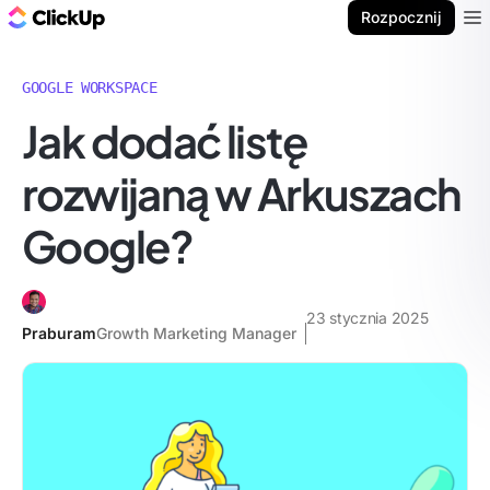
ClickUp Blog
Rozpocznij
Ope
GOOGLE WORKSPACE
Jak dodać listę
rozwijaną w Arkuszach
Google?
23 stycznia 2025
Praburam
Growth Marketing Manager