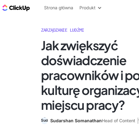
ClickUp Blog
Strona główna
Produkt
ZARZĄDZANIE LUDŹMI
Jak zwiększyć
doświadczenie
pracowników i p
kulturę organizac
miejscu pracy?
Sudarshan Somanathan
Head of Content