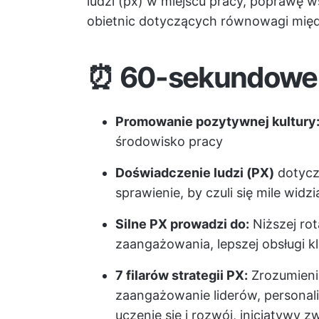
ludzi (px) w miejscu pracy, poprawę w
obietnic dotyczących równowagi mi
⏰ 60-sekundowe
Promowanie pozytywnej kultury
środowisko pracy
Doświadczenie ludzi (PX)
dotyczy
sprawienie, by czuli się mile widzi
Silne PX prowadzi do:
Niższej rot
zaangażowania, lepszej obsługi kl
7 filarów strategii PX:
Zrozumieni
zaangażowanie liderów, personali
uczenie się i rozwój, inicjatyw