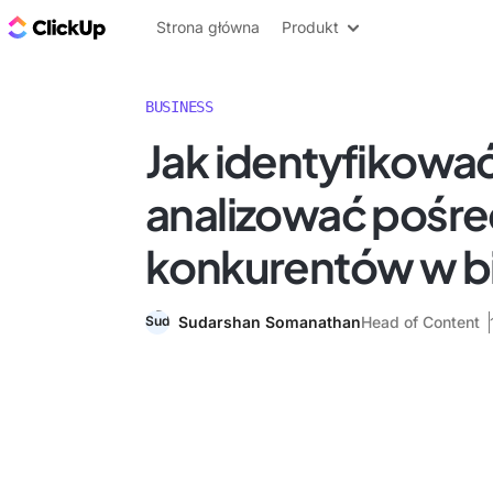
ClickUp Blog
Strona główna
Produkt
BUSINESS
Jak identyfikować
analizować pośre
konkurentów w b
Sudarshan Somanathan
Head of Content