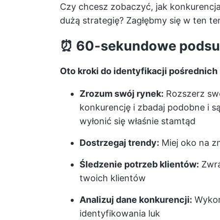
Czy chcesz zobaczyć, jak konkurencj
dużą strategię? Zagłębmy się w ten te
⏰
60-sekundowe pods
Oto kroki do identyfikacji pośrednic
Zrozum swój rynek:
Rozszerz swo
konkurencję i zbadaj podobne i s
wyłonić się właśnie stamtąd
Dostrzegaj trendy:
Miej oko na zm
Śledzenie potrzeb klientów:
Zwrac
twoich klientów
Analizuj dane konkurencji:
Wykorz
identyfikowania luk