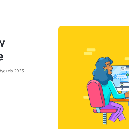
w
e
stycznia 2025