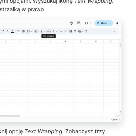
ymi opcjami. Wyszukaj ikonę
Text Wrapping
.
 strzałką w prawo
knij opcję
Text Wrapping
. Zobaczysz trzy