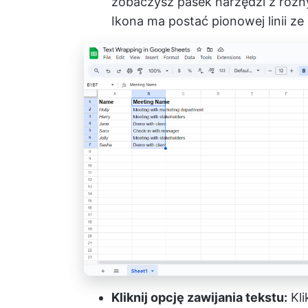
zobaczysz pasek narzędzi z różn
Ikona ma postać pionowej linii ze
Kliknij opcję zawijania tekstu:
Kli