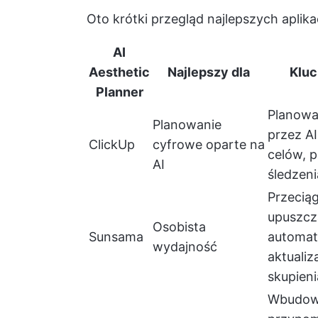
Oto krótki przegląd najlepszych aplik
AI
Aesthetic
Najlepszy dla
Kluc
Planner
Planow
Planowanie
przez AI
ClickUp
cyfrowe oparte na
celów, p
AI
śledzeni
Przeciąg
upuszcz
Osobista
Sunsama
automa
wydajność
aktualiz
skupieni
Wbudow