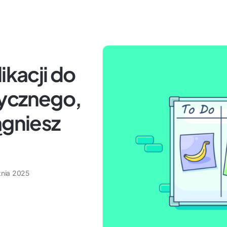
ikacji do
tycznego,
ągniesz
znia 2025