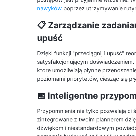
nawyków
poprzez utrzymywanie rutyn
📋 Zarządzanie zadania
upuść
Dzięki funkcji "przeciągnij i upuść" re
satysfakcjonującym doświadczeniem. 
które umożliwiają płynne przenoszeni
poziomami priorytetów, ciesząc się pł
📅 Inteligentne przypo
Przypomnienia nie tylko pozwalają ci 
zintegrowane z twoim plannerem dzię
dźwiękom i niestandardowym powiado