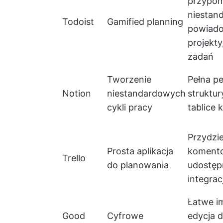
przypom
niestan
Todoist
Gamified planning
powiado
projekty
zadań
Tworzenie
Pełna pe
Notion
niestandardowych
struktur
cykli pracy
tablice 
Przydzie
Prosta aplikacja
komento
Trello
do planowania
udostępn
integracj
Łatwe i
Good
Cyfrowe
edycja 