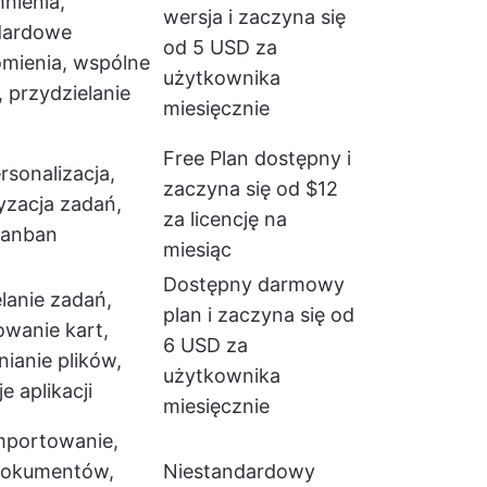
nienia,
wersja i zaczyna się
dardowe
od 5 USD za
mienia, wspólne
użytkownika
, przydzielanie
miesięcznie
Free Plan dostępny i
rsonalizacja,
zaczyna się od $12
yzacja zadań,
za licencję na
kanban
miesiąc
Dostępny darmowy
lanie zadań,
plan i zaczyna się od
wanie kart,
6 USD za
ianie plików,
użytkownika
e aplikacji
miesięcznie
mportowanie,
dokumentów,
Niestandardowy