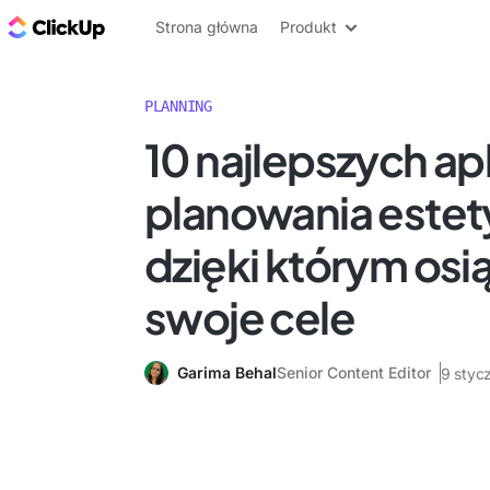
ClickUp Blog
Strona główna
Produkt
PLANNING
10 najlepszych apl
planowania este
dzięki którym osi
swoje cele
Garima Behal
Senior Content Editor
9 styc