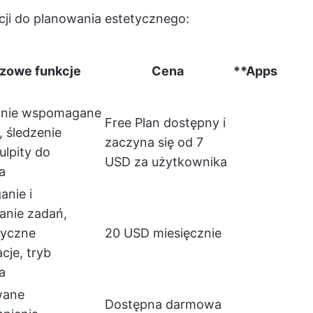
acji do planowania estetycznego:
zowe funkcje
Cena
**Apps
anie wspomagane
Free Plan dostępny i
, śledzenie
zaczyna się od 7
ulpity do
USD za użytkownika
a
anie i
anie zadań,
tyczne
20 USD miesięcznie
acje, tryb
a
ane
Dostępna darmowa