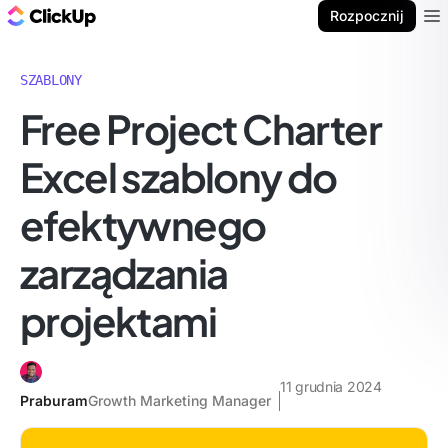
ClickUp Blog
Rozpocznij
Ope
SZABLONY
Free Project Charter
Excel szablony do
efektywnego
zarządzania
projektami
11 grudnia 2024
Praburam
Growth Marketing Manager