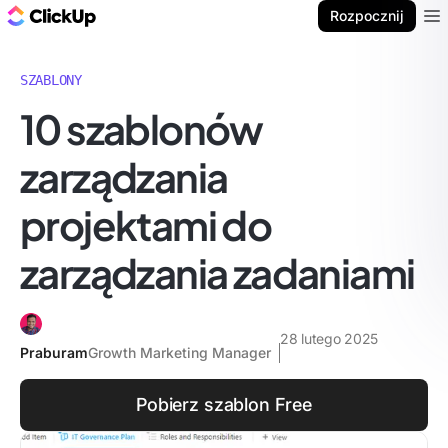
ClickUp Blog
Rozpocznij
Ope
SZABLONY
10 szablonów
zarządzania
projektami do
zarządzania zadaniami
28 lutego 2025
Praburam
Growth Marketing Manager
Pobierz szablon Free