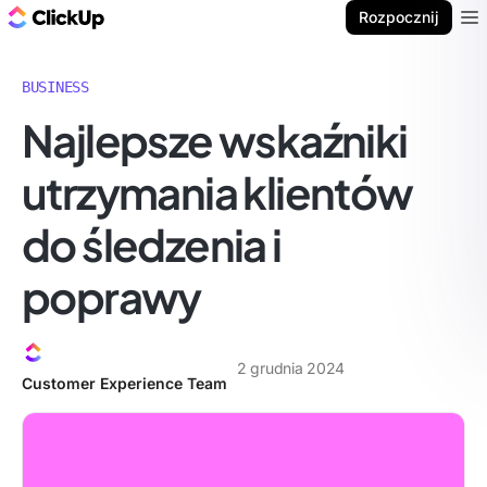
ClickUp Blog
Rozpocznij
Ope
BUSINESS
Najlepsze wskaźniki
utrzymania klientów
do śledzenia i
poprawy
2 grudnia 2024
Customer Experience Team