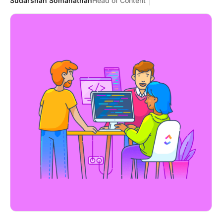
Sudarshan Somanathan
Head of Content