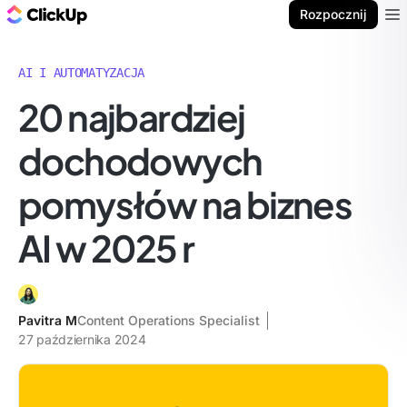
ClickUp Blog
Rozpocznij
Ope
AI I AUTOMATYZACJA
20 najbardziej
dochodowych
pomysłów na biznes
AI w 2025 r
Pavitra M
Content Operations Specialist
27 października 2024