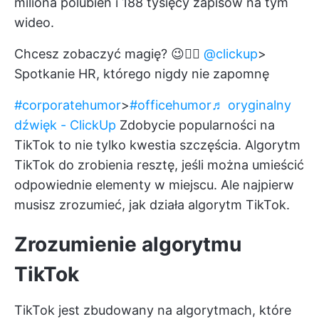
miliona polubień i 188 tysięcy zapisów na tym
wideo.
Chcesz zobaczyć magię? 😉👇🏻
@clickup
>
Spotkanie HR, którego nigdy nie zapomnę
#corporatehumor
>
#officehumor
♬ oryginalny
dźwięk - ClickUp
Zdobycie popularności na
TikTok to nie tylko kwestia szczęścia. Algorytm
TikTok do zrobienia resztę, jeśli można umieścić
odpowiednie elementy w miejscu. Ale najpierw
musisz zrozumieć, jak działa algorytm TikTok.
Zrozumienie algorytmu
TikTok
TikTok jest zbudowany na algorytmach, które