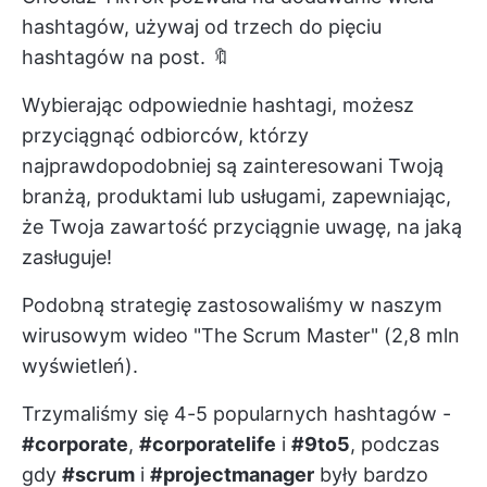
hashtagów, używaj
od trzech do pięciu
hashtagów
na post. 🔖
Wybierając odpowiednie hashtagi, możesz
przyciągnąć odbiorców, którzy
najprawdopodobniej są zainteresowani Twoją
branżą, produktami lub usługami, zapewniając,
że Twoja zawartość przyciągnie uwagę, na jaką
zasługuje!
Podobną strategię zastosowaliśmy w naszym
wirusowym wideo "The Scrum Master" (2,8 mln
wyświetleń).
Trzymaliśmy się 4-5 popularnych hashtagów -
#corporate
,
#corporatelife
i
#9to5
, podczas
gdy
#scrum
i
#projectmanager
były bardzo