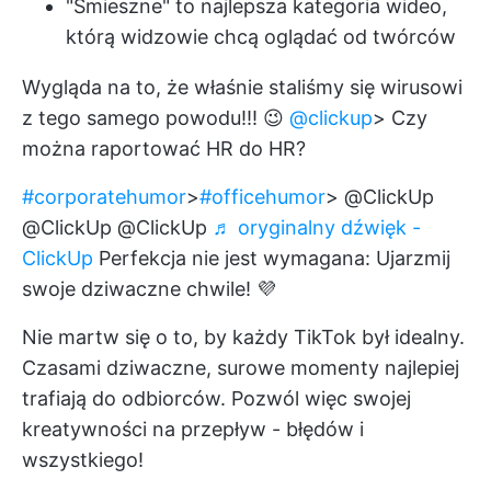
"Śmieszne" to najlepsza kategoria wideo,
którą widzowie chcą oglądać od twórców
Wygląda na to, że właśnie staliśmy się wirusowi
z tego samego powodu!!! 😉
@clickup
> Czy
można raportować HR do HR?
#corporatehumor
>
#officehumor
> @ClickUp
@ClickUp @ClickUp
♬ oryginalny dźwięk -
ClickUp
Perfekcja nie jest wymagana: Ujarzmij
swoje dziwaczne chwile! 💜
Nie martw się o to, by każdy TikTok był idealny.
Czasami dziwaczne, surowe momenty najlepiej
trafiają do odbiorców. Pozwól więc swojej
kreatywności na przepływ - błędów i
wszystkiego!