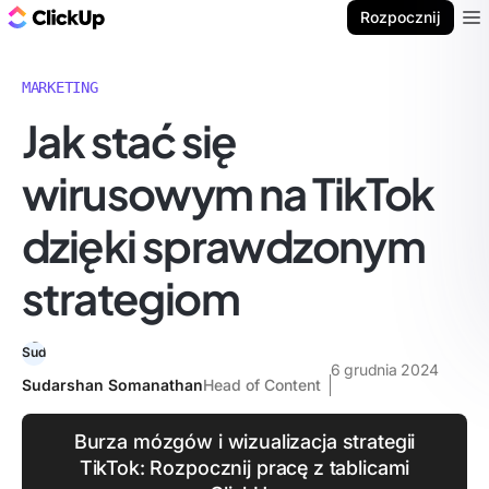
ClickUp Blog
Rozpocznij
Ope
MARKETING
Jak stać się
wirusowym na TikTok
dzięki sprawdzonym
strategiom
6 grudnia 2024
Sudarshan Somanathan
Head of Content
Burza mózgów i wizualizacja strategii
TikTok: Rozpocznij pracę z tablicami