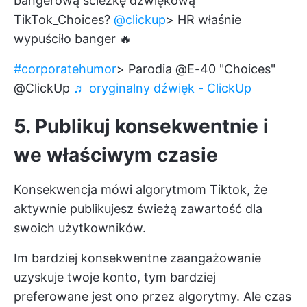
bangerową ścieżkę dźwiękową
TikTok_Choices?
@clickup
> HR właśnie
wypuściło banger 🔥
#corporatehumor
> Parodia @E-40 "Choices"
@ClickUp
♬ oryginalny dźwięk - ClickUp
5. Publikuj konsekwentnie i
we właściwym czasie
Konsekwencja mówi algorytmom Tiktok, że
aktywnie publikujesz świeżą zawartość dla
swoich użytkowników.
Im bardziej konsekwentne zaangażowanie
uzyskuje twoje konto, tym bardziej
preferowane jest ono przez algorytmy. Ale czas