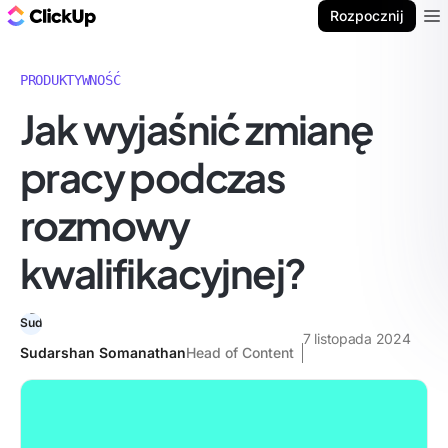
ClickUp Blog
Rozpocznij
Ope
PRODUKTYWNOŚĆ
Jak wyjaśnić zmianę
pracy podczas
rozmowy
kwalifikacyjnej?
7 listopada 2024
Sudarshan Somanathan
Head of Content