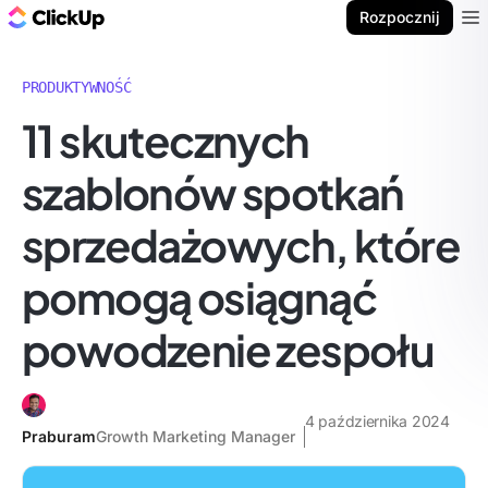
ClickUp Blog
Rozpocznij
Ope
PRODUKTYWNOŚĆ
11 skutecznych
szablonów spotkań
sprzedażowych, które
pomogą osiągnąć
powodzenie zespołu
4 października 2024
Praburam
Growth Marketing Manager