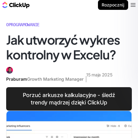
ClickUp Blog
Rozpocznij
Ope
OPROGRAMOWANIE
Jak utworzyć wykres
kontrolny w Excelu?
15 maja 2025
Praburam
Growth Marketing Manager
Porzuć arkusze kalkulacyjne - śledź
trendy mądrzej dzięki ClickUp