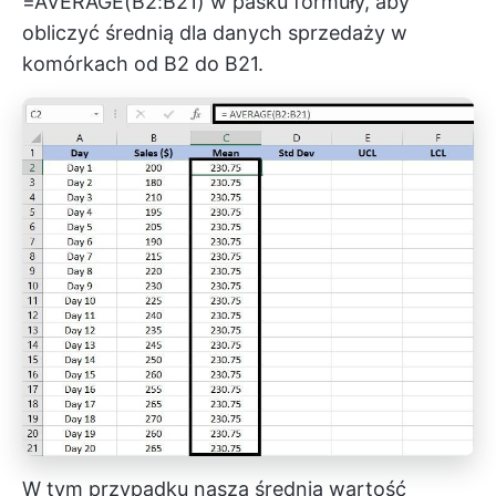
=AVERAGE(B2:B21) w pasku formuły, aby
obliczyć średnią dla danych sprzedaży w
komórkach od B2 do B21.
W tym przypadku nasza średnia wartość