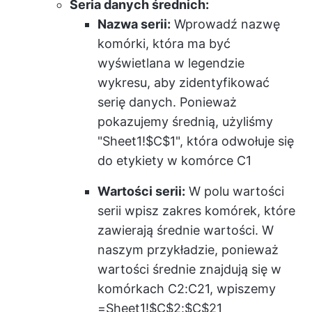
Seria danych średnich:
Nazwa serii:
Wprowadź nazwę
komórki, która ma być
wyświetlana w legendzie
wykresu, aby zidentyfikować
serię danych. Ponieważ
pokazujemy średnią, użyliśmy
"Sheet1!$C$1", która odwołuje się
do etykiety w komórce C1
Wartości serii:
W polu wartości
serii wpisz zakres komórek, które
zawierają średnie wartości. W
naszym przykładzie, ponieważ
wartości średnie znajdują się w
komórkach C2:C21, wpiszemy
=Sheet1!$C$2:$C$21