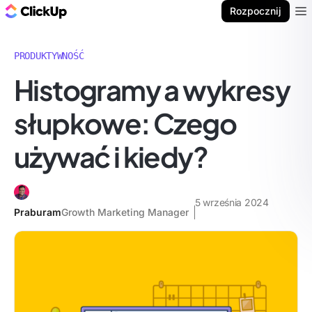
ClickUp Blog
Rozpocznij
Ope
PRODUKTYWNOŚĆ
Histogramy a wykresy
słupkowe: Czego
używać i kiedy?
5 września 2024
Praburam
Growth Marketing Manager