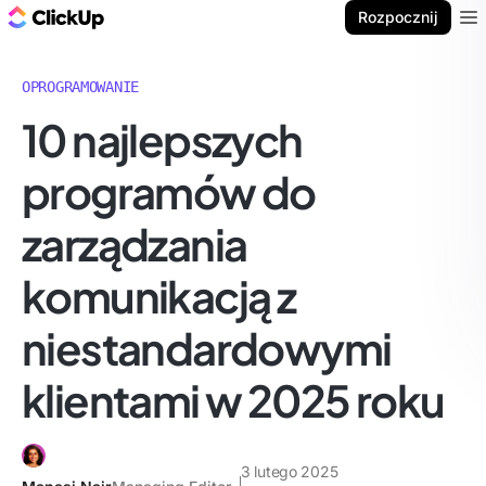
ClickUp Blog
Rozpocznij
Ope
OPROGRAMOWANIE
10 najlepszych
programów do
zarządzania
komunikacją z
niestandardowymi
klientami w 2025 roku
3 lutego 2025