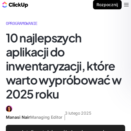
ClickUp Blog
Rozpocznij
Ope
OPROGRAMOWANIE
10 najlepszych
aplikacji do
inwentaryzacji, które
warto wypróbować w
2025 roku
3 lutego 2025
Manasi Nair
Managing Editor