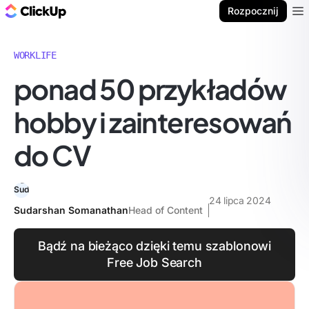
ClickUp Blog
Rozpocznij
Ope
WORKLIFE
ponad 50 przykładów
hobby i zainteresowań
do CV
24 lipca 2024
Sudarshan Somanathan
Head of Content
Bądź na bieżąco dzięki temu szablonowi
Free Job Search