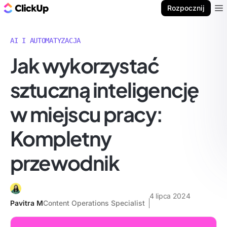
ClickUp Blog
Rozpocznij
Ope
AI I AUTOMATYZACJA
Jak wykorzystać
sztuczną inteligencję
w miejscu pracy:
Kompletny
przewodnik
4 lipca 2024
Pavitra M
Content Operations Specialist