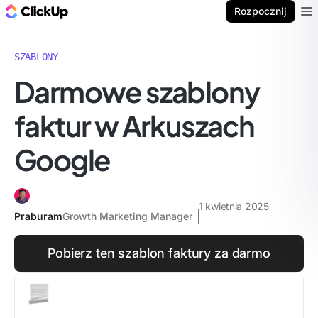
ClickUp Blog
Rozpocznij
Ope
SZABLONY
Darmowe szablony
faktur w Arkuszach
Google
1 kwietnia 2025
Praburam
Growth Marketing Manager
Pobierz ten szablon faktury za darmo