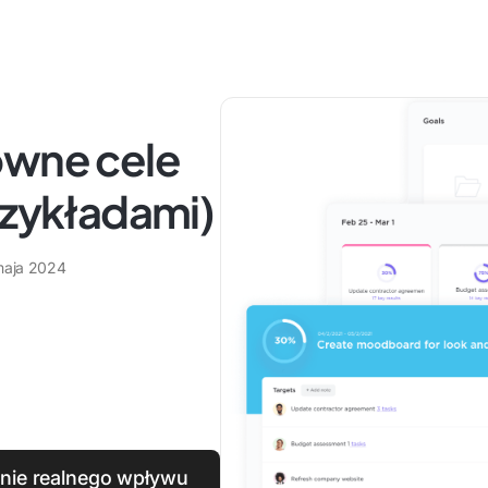
owne cele
rzykładami)
maja 2024
anie realnego wpływu