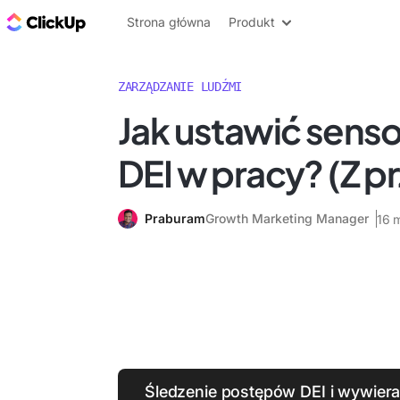
ClickUp Blog
Strona główna
Produkt
ZARZĄDZANIE LUDŹMI
Jak ustawić sens
DEI w pracy? (Z p
Praburam
Growth Marketing Manager
16 
Śledzenie postępów DEI i wywier