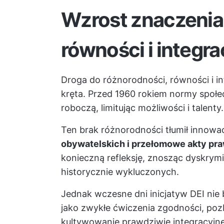
Wzrost znaczenia
równości i integra
Droga do różnorodności, równości i int
kręta. Przed 1960 rokiem normy społ
roboczą, limitując możliwości i talenty.
Ten brak różnorodności tłumił innowa
obywatelskich i przełomowe akty praw
konieczną refleksję, znosząc dyskrymin
historycznie wykluczonych.
Jednak wczesne dni inicjatyw DEI nie 
jako zwykłe ćwiczenia zgodności, p
kultywowanie prawdziwie integracyjn