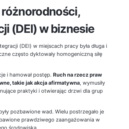
 różnorodności,
cji (DEI) w biznesie
egracji (DEI) w miejscach pracy była długa i
eczne często dyktowały homogeniczną siłę
cje i hamował postęp.
Ruch na rzecz praw
ne, takie jak akcja afirmatywna
, wymusiły
ujące praktyki i otwierając drzwi dla grup
były pozbawione wad. Wielu postrzegało je
ozbawione prawdziwego zaangażowania w
ego środowiska.